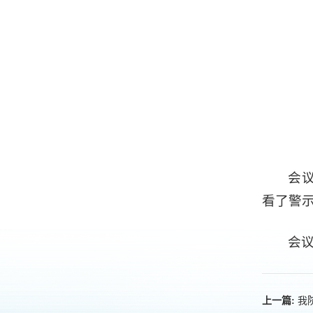
会
看了警
会
我
上一篇: