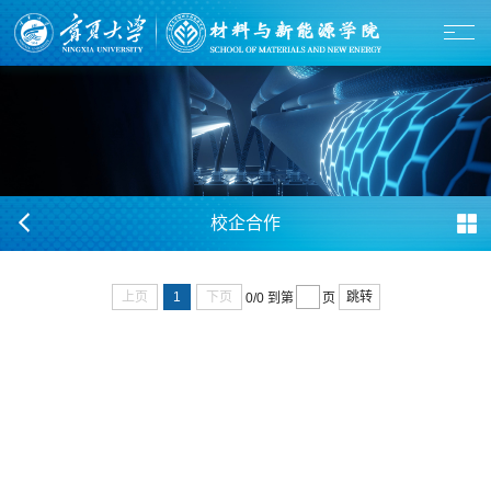
校企合作
上页
1
下页
跳转
0/0
到第
页