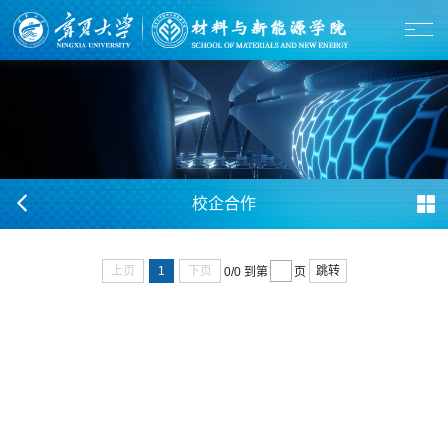
校企合作
上页
1
下页
跳转
0/0
到第
页