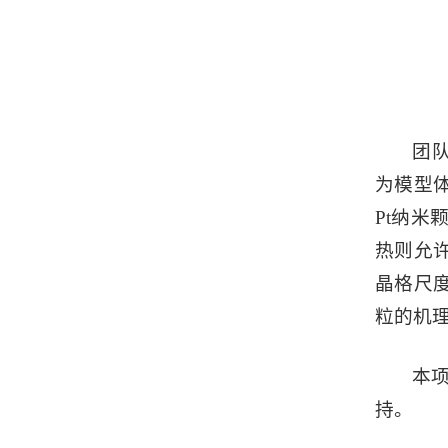
团队
为模型
Pt纳
热则允
晶格尺
粒的机
本项
持。