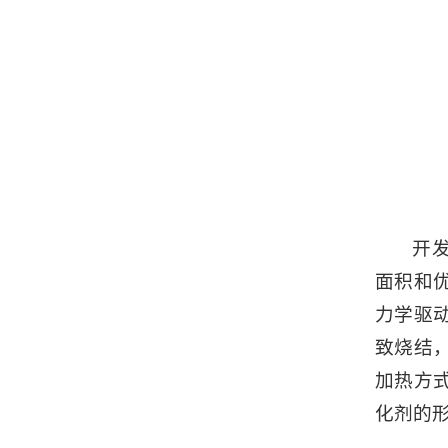
开
面积和
力学驱
致烧结
加热方
化剂的