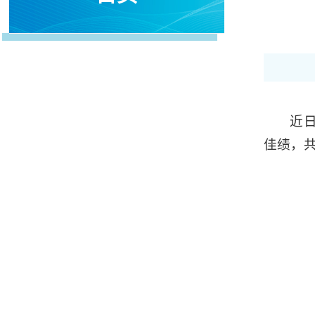
近
佳绩，共