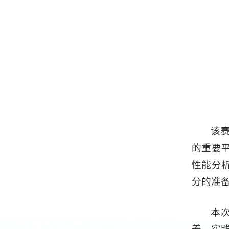
该
的重要
性能分
分的准
本